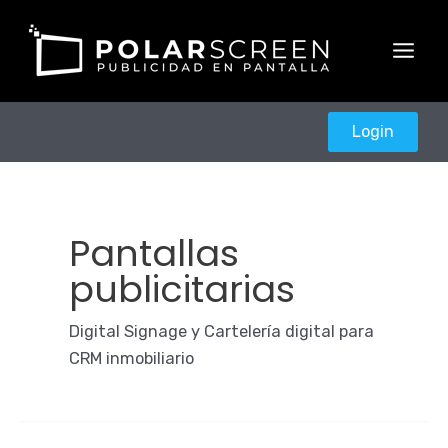
Ir
al
contenido
Main
Men
Login
Pantallas
publicitarias
Digital Signage y Cartelería digital para
CRM inmobiliario