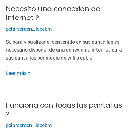
Necesito una conecxion de
internet ?
polarscreen_lcbebm
Si, para visualizar el contenido en sus pantallas es
necesario disponer de una conexion a internet para
sus pantallas por medio de wifi o cable.
Necesito
Leer más »
una
conecxion
de
Funciona con todas las pantallas
internet
?
?
polarscreen_lcbebm