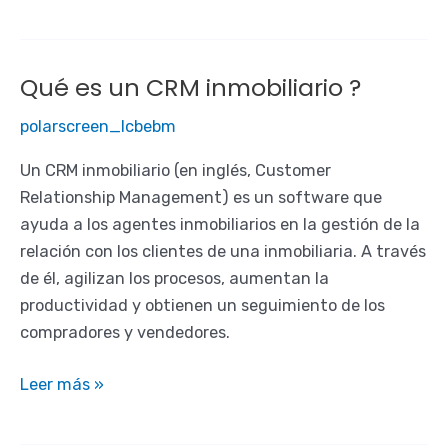
funciona
la
app
Qué es un CRM inmobiliario ?
Polarscreen
?
polarscreen_lcbebm
Un CRM inmobiliario (en inglés, Customer
Relationship Management) es un software que
ayuda a los agentes inmobiliarios en la gestión de la
relación con los clientes de una inmobiliaria. A través
de él, agilizan los procesos, aumentan la
productividad y obtienen un seguimiento de los
compradores y vendedores.
Qué
Leer más »
es
un