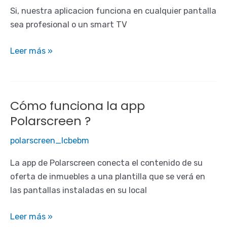
Si, nuestra aplicacion funciona en cualquier pantalla
sea profesional o un smart TV
Funciona
Leer más »
con
todas
las
Cómo funciona la app
pantallas
Polarscreen ?
?
polarscreen_lcbebm
La app de Polarscreen conecta el contenido de su
oferta de inmuebles a una plantilla que se verá en
las pantallas instaladas en su local
Cómo
Leer más »