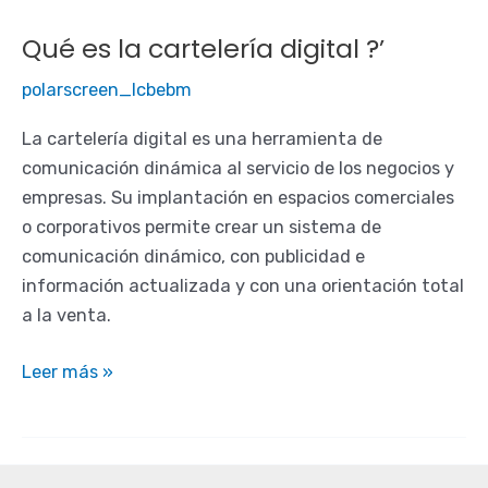
CRM
Qué es la cartelería digital ?’
inmobiliario
?
polarscreen_lcbebm
La cartelería digital es una herramienta de
comunicación dinámica al servicio de los negocios y
empresas. Su implantación en espacios comerciales
o corporativos permite crear un sistema de
comunicación dinámico, con publicidad e
información actualizada y con una orientación total
a la venta.
Qué
Leer más »
es
la
cartelería